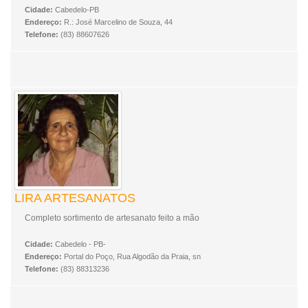
Cidade:
Cabedelo-PB
Endereço:
R.: José Marcelino de Souza, 44
Telefone:
(83) 88607626
LIRA ARTESANATOS
Completo sortimento de artesanato feito a mão
Cidade:
Cabedelo - PB-
Endereço:
Portal do Poço, Rua Algodão da Praia, sn
Telefone:
(83) 88313236