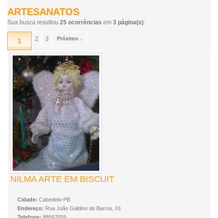
ARTESANATOS
Sua busca resultou
25 ocorrências
em
3 página(s)
:
2
3
Próximo
1
>>
NILMA ARTE EM BISCUIT
Cidade:
Cabedelo-PB
Endereço:
Rua João Galdino de Barros, 01
Telefone:
88567659