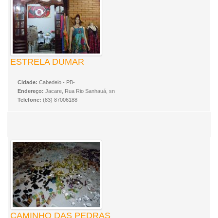
ESTRELA DUMAR
Cidade:
Cabedelo - PB-
Endereço:
Jacare, Rua Rio Sanhauá, sn
Telefone:
(83) 87006188
CAMINHO DAS PEDRAS