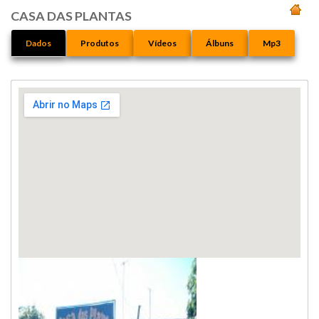
CASA DAS PLANTAS
Dados
Produtos
Vídeos
Álbuns
Mp3
Exibir mapa ampliado