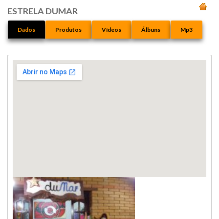
ESTRELA DUMAR
Dados
Produtos
Vídeos
Álbuns
Mp3
Exibir mapa ampliado