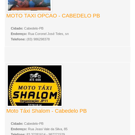
MOTO TAXI OPCAO - CABEDELO PB
Cidade:
Cabedelo-PB
Endereço:
Rua Coronel José Teles, sn
Telefone:
(83) 986298378
Moto Táxi Shalom - Cabedelo PB
Cidade:
Cabedelo-PB
Endereço:
Rua Jeasi Vale da Silva, 85
Telefone:
83 32281614 - 987271529