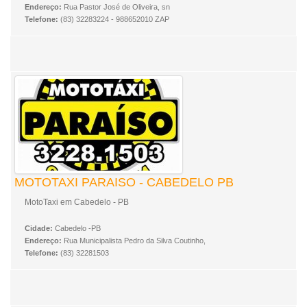
Endereço:
Rua Pastor José de Oliveira, sn
Telefone:
(83) 32283224 - 988652010 ZAP
MOTOTAXI PARAISO - CABEDELO PB
MotoTaxi em Cabedelo - PB
Cidade:
Cabedelo -PB
Endereço:
Rua Municipalista Pedro da Silva Coutinho,
Telefone:
(83) 32281503