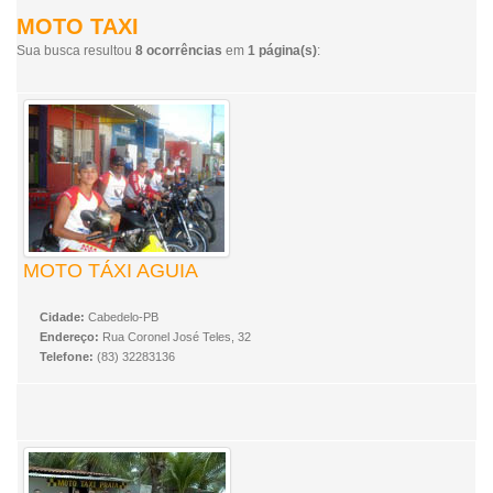
MOTO TAXI
Sua busca resultou
8 ocorrências
em
1 página(s)
:
MOTO TÁXI AGUIA
Cidade:
Cabedelo-PB
Endereço:
Rua Coronel José Teles, 32
Telefone:
(83) 32283136