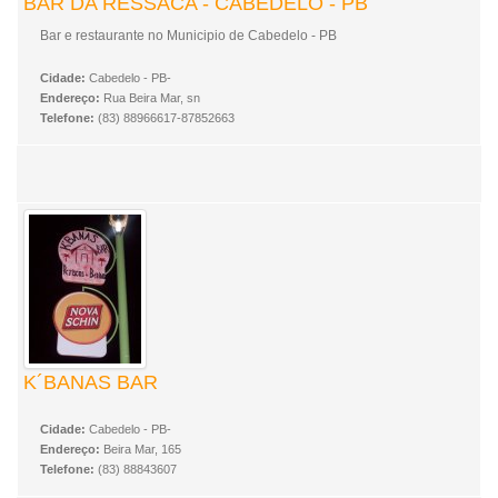
BAR DA RESSACA - CABEDELO - PB
Bar e restaurante no Municipio de Cabedelo - PB
Cidade:
Cabedelo - PB-
Endereço:
Rua Beira Mar, sn
Telefone:
(83) 88966617-87852663
K´BANAS BAR
Cidade:
Cabedelo - PB-
Endereço:
Beira Mar, 165
Telefone:
(83) 88843607