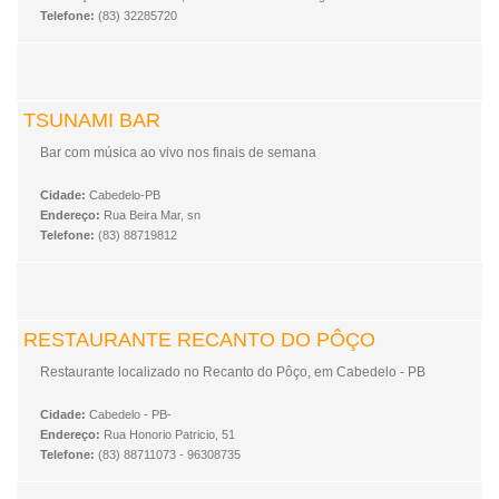
Telefone:
(83) 32285720
TSUNAMI BAR
Bar com música ao vivo nos finais de semana
Cidade:
Cabedelo-PB
Endereço:
Rua Beira Mar, sn
Telefone:
(83) 88719812
RESTAURANTE RECANTO DO PÔÇO
Restaurante localizado no Recanto do Pôço, em Cabedelo - PB
Cidade:
Cabedelo - PB-
Endereço:
Rua Honorio Patricio, 51
Telefone:
(83) 88711073 - 96308735