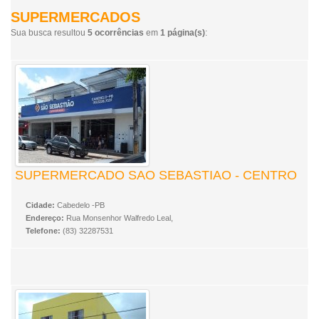
SUPERMERCADOS
Sua busca resultou
5 ocorrências
em
1 página(s)
:
SUPERMERCADO SAO SEBASTIAO - CENTRO
Cidade:
Cabedelo -PB
Endereço:
Rua Monsenhor Walfredo Leal,
Telefone:
(83) 32287531